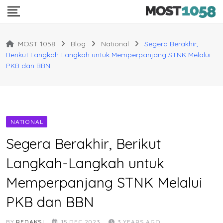
Skip
to
content
MOST 1058
Blog
National
Segera Berakhir,
Berikut Langkah-Langkah untuk Memperpanjang STNK Melalui
PKB dan BBN
NATIONAL
Segera Berakhir, Berikut
Langkah-Langkah untuk
Memperpanjang STNK Melalui
PKB dan BBN
BY
REDAKSI
15 DEC 2023
3 YEARS AGO