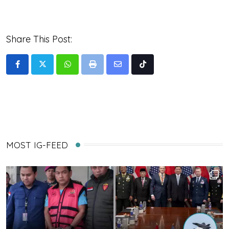
Share This Post:
Whatsapp
Print
Share
Tiktok
via
Email
MOST IG-FEED