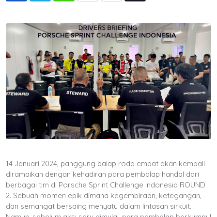
via
Email
14 Januari 2024, panggung balap roda empat akan kembali
diramaikan dengan kehadiran para pembalap handal dari
berbagai tim di Porsche Sprint Challenge Indonesia ROUND
2. Sebuah momen epik dimana kegembiraan, ketegangan,
dan semangat bersaing menyatu dalam lintasan sirkuit.
Namun, sebelum aksi seru dimulai, para pembalap berkumpul