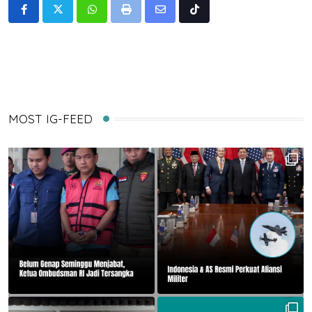
Whatsapp
Print
Share
Tiktok
via
Email
MOST IG-FEED