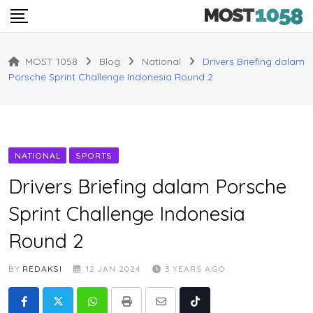
Skip
to
content
MOST 1058
Blog
National
Drivers Briefing dalam
Porsche Sprint Challenge Indonesia Round 2
NATIONAL
SPORTS
Drivers Briefing dalam Porsche
Sprint Challenge Indonesia
Round 2
BY
REDAKSI
12 JAN 2024
3 YEARS AGO
Whatsapp
Print
Share
Tiktok