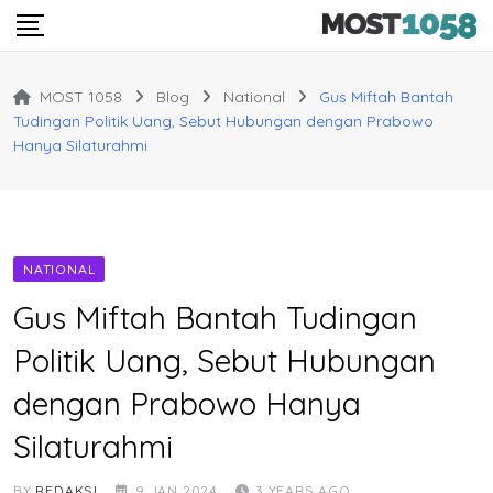
Skip
to
content
MOST 1058
Blog
National
Gus Miftah Bantah
Tudingan Politik Uang, Sebut Hubungan dengan Prabowo
Hanya Silaturahmi
NATIONAL
Gus Miftah Bantah Tudingan
Politik Uang, Sebut Hubungan
dengan Prabowo Hanya
Silaturahmi
BY
REDAKSI
9 JAN 2024
3 YEARS AGO