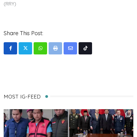
(RRY)
Share This Post:
Whatsapp
Print
Share
Tiktok
via
Email
MOST IG-FEED