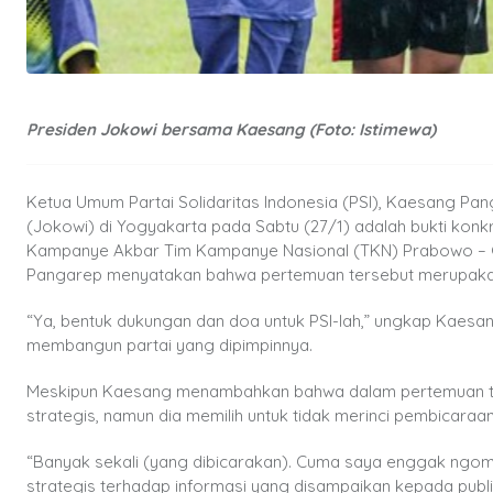
Presiden Jokowi bersama Kaesang (Foto: Istimewa)
Ketua Umum Partai Solidaritas Indonesia (PSI), Kaesang 
(Jokowi) di Yogyakarta pada Sabtu (27/1) adalah bukti konk
Kampanye Akbar Tim Kampanye Nasional (TKN) Prabowo – Gi
Pangarep menyatakan bahwa pertemuan tersebut merupaka
“Ya, bentuk dukungan dan doa untuk PSI-lah,” ungkap Kae
membangun partai yang dipimpinnya.
Meskipun Kaesang menambahkan bahwa dalam pertemuan ters
strategis, namun dia memilih untuk tidak merinci pembicaraan
“Banyak sekali (yang dibicarakan). Cuma saya enggak ngomon
strategis terhadap informasi yang disampaikan kepada publi