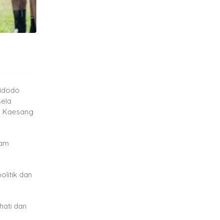
Widodo
sela
, Kaesang
lam
litik dan
hati dan