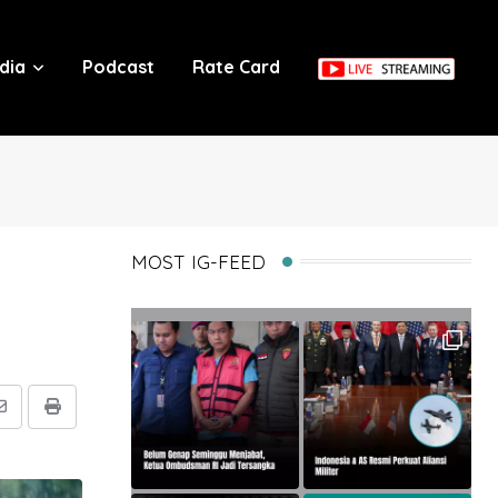
dia
Podcast
Rate Card
MOST IG-FEED
Share
Print
via
Email