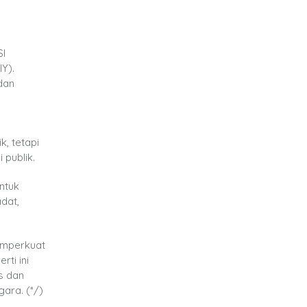
SI
Y).
dan
, tetapi
publik.
ntuk
dat,
emperkuat
ti ini
s dan
ara. (*/)