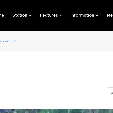
me
Station
Features
Information
Me
rsama PSI”