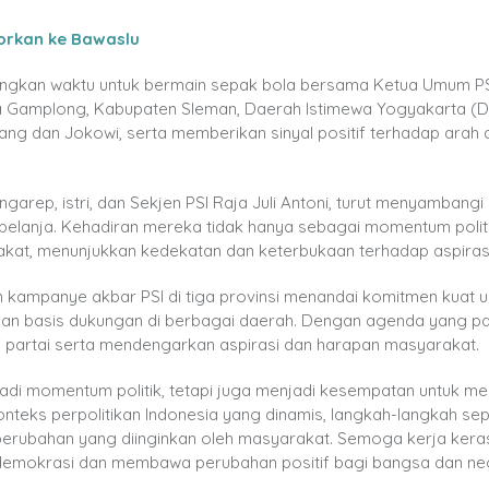
porkan ke Bawaslu
uangkan waktu untuk bermain sepak bola bersama Ketua Umum P
Gamplong, Kabupaten Sleman, Daerah Istimewa Yogyakarta (DI
ng dan Jokowi, serta memberikan sinyal positif terhadap arah 
rep, istri, dan Sekjen PSI Raja Juli Antoni, turut menyambangi
lanja. Kehadiran mereka tidak hanya sebagai momentum politik
akat, menunjukkan kedekatan dan keterbukaan terhadap aspirasi 
ampanye akbar PSI di tiga provinsi menandai komitmen kuat u
an basis dukungan di berbagai daerah. Dengan agenda yang pa
i partai serta mendengarkan aspirasi dan harapan masyarakat.
jadi momentum politik, tetapi juga menjadi kesempatan untuk m
nteks perpolitikan Indonesia yang dinamis, langkah-langkah seper
erubahan yang diinginkan oleh masyarakat. Semoga kerja kera
emokrasi dan membawa perubahan positif bagi bangsa dan neg