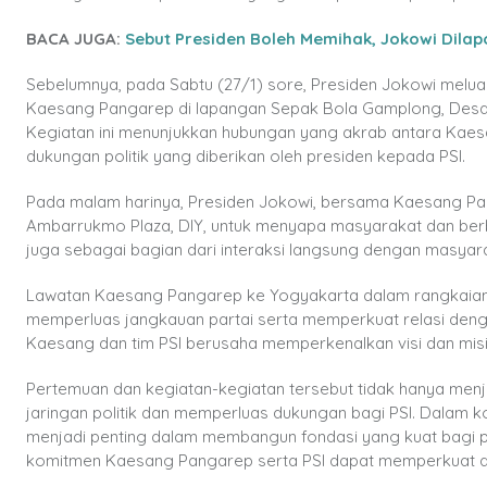
BACA JUGA:
Sebut Presiden Boleh Memihak, Jokowi Dila
Sebelumnya, pada Sabtu (27/1) sore, Presiden Jokowi mel
Kaesang Pangarep di lapangan Sepak Bola Gamplong, Desa 
Kegiatan ini menunjukkan hubungan yang akrab antara Kaesa
dukungan politik yang diberikan oleh presiden kepada PSI.
Pada malam harinya, Presiden Jokowi, bersama Kaesang Panga
Ambarrukmo Plaza, DIY, untuk menyapa masyarakat dan berbe
juga sebagai bagian dari interaksi langsung dengan masyar
Lawatan Kaesang Pangarep ke Yogyakarta dalam rangkaian k
memperluas jangkauan partai serta memperkuat relasi deng
Kaesang dan tim PSI berusaha memperkenalkan visi dan mis
Pertemuan dan kegiatan-kegiatan tersebut tidak hanya men
jaringan politik dan memperluas dukungan bagi PSI. Dalam ko
menjadi penting dalam membangun fondasi yang kuat bagi p
komitmen Kaesang Pangarep serta PSI dapat memperkuat d