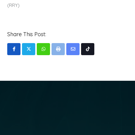
(RRY)
Share This Post:
Whatsapp
Print
Share
Tiktok
via
Email