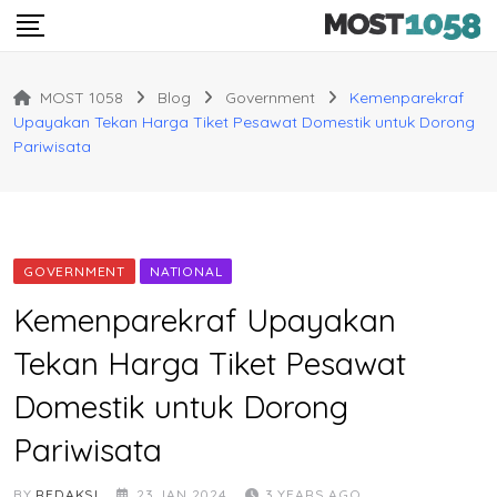
Skip
to
content
MOST 1058
Blog
Government
Kemenparekraf
Upayakan Tekan Harga Tiket Pesawat Domestik untuk Dorong
Pariwisata
GOVERNMENT
NATIONAL
Kemenparekraf Upayakan
Tekan Harga Tiket Pesawat
Domestik untuk Dorong
Pariwisata
BY
REDAKSI
23 JAN 2024
3 YEARS AGO