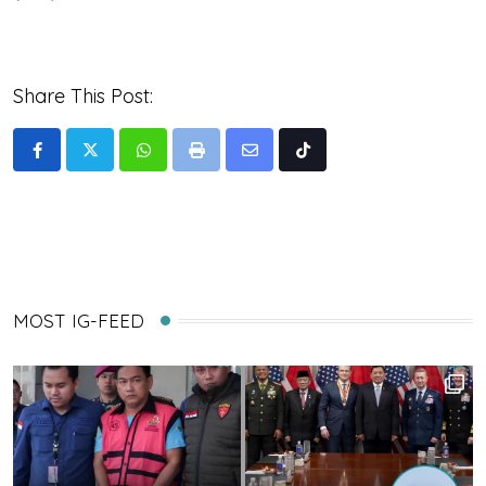
Share This Post:
Whatsapp
Print
Share
Tiktok
via
Email
MOST IG-FEED