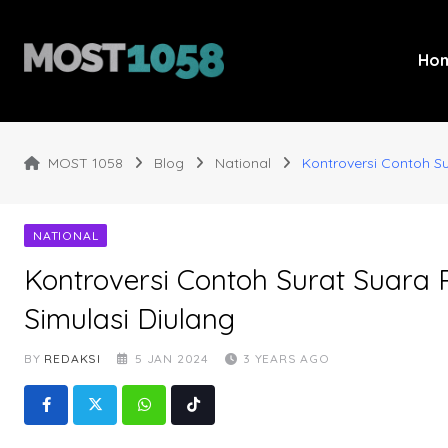
Skip
to
content
Ho
MOST 1058
Blog
National
Kontroversi Contoh Su
NATIONAL
Kontroversi Contoh Surat Suara 
Simulasi Diulang
BY
REDAKSI
5 JAN 2024
3 YEARS AGO
Whatsapp
Tiktok