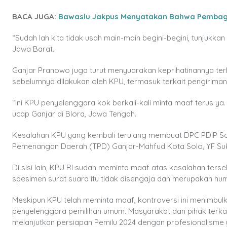
BACA JUGA:
Bawaslu Jakpus Menyatakan Bahwa Pembagi
“Sudah lah kita tidak usah main-main begini-begini, tunjukka
Jawa Barat.
Ganjar Pranowo juga turut menyuarakan keprihatinannya ter
sebelumnya dilakukan oleh KPU, termasuk terkait pengiriman
“Ini KPU penyelenggara kok berkali-kali minta maaf terus ya. 
ucap Ganjar di Blora, Jawa Tengah.
Kesalahan KPU yang kembali terulang membuat DPC PDIP Solo
Pemenangan Daerah (TPD) Ganjar-Mahfud Kota Solo, YF Suk
Di sisi lain, KPU RI sudah meminta maaf atas kesalahan ter
spesimen surat suara itu tidak disengaja dan merupakan hum
Meskipun KPU telah meminta maaf, kontroversi ini menimbulk
penyelenggara pemilihan umum. Masyarakat dan pihak terka
melanjutkan persiapan Pemilu 2024 dengan profesionalisme y