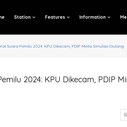
me
Station
Features
Information
Me
rat Suara Pemilu 2024: KPU Dikecam, PDIP Minta Simulasi Diulang
Pemilu 2024: KPU Dikecam, PDIP Mi