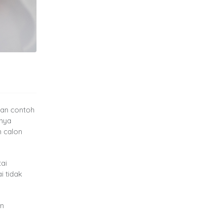
kan contoh
anya
 calon
ai
i tidak
an