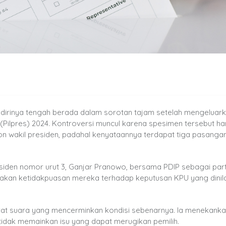
 dirinya tengah berada dalam sorotan tajam setelah mengeluar
 (Pilpres) 2024. Kontroversi muncul karena spesimen tersebut h
 wakil presiden, padahal kenyataannya terdapat tiga pasangan
esiden nomor urut 3, Ganjar Pranowo, bersama PDIP sebagai part
akan ketidakpuasan mereka terhadap keputusan KPU yang dinila
t suara yang mencerminkan kondisi sebenarnya. Ia menekank
tidak memainkan isu yang dapat merugikan pemilih.