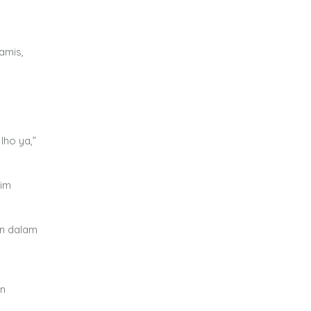
amis,
lho ya,”
Tim
an dalam
an