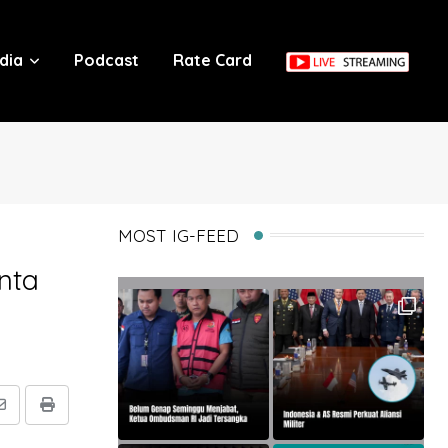
dia
Podcast
Rate Card
MOST IG-FEED
nta
Share
Print
via