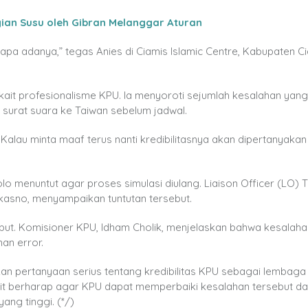
an Susu oleh Gibran Melanggar Aturan
n apa adanya,” tegas Anies di Ciamis Islamic Centre, Kabupaten Ci
kait profesionalisme KPU. Ia menyoroti sejumlah kesalahan yang
 surat suara ke Taiwan sebelum jadwal.
Kalau minta maaf terus nanti kredibilitasnya akan dipertanyakan 
 menuntut agar proses simulasi diulang. Liaison Officer (LO) 
asno, menyampaikan tuntutan tersebut.
sebut. Komisioner KPU, Idham Cholik, menjelaskan bahwa kesalah
an error.
an pertanyaan serius tentang kredibilitas KPU sebagai lembaga
it berharap agar KPU dapat memperbaiki kesalahan tersebut d
ang tinggi. (*/)