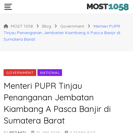
Skip
to
content
MOST 1058
Blog
Government
Menteri PUPR
Tinjau Penanganan Jembatan Kiambang A Pasca Banjir di
Sumatera Barat
GOVERNMENT
NATIONAL
Menteri PUPR Tinjau
Penanganan Jembatan
Kiambang A Pasca Banjir di
Sumatera Barat
BY
REDAKSI
15 JAN 2024
3 YEARS AGO