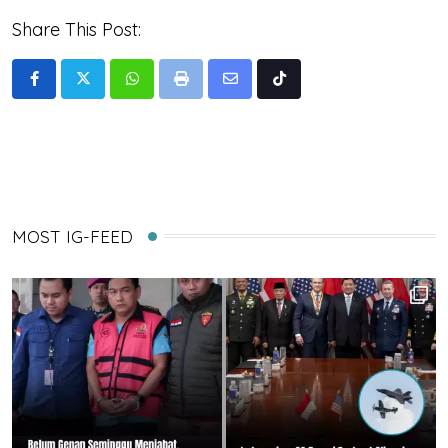
Share This Post:
Whatsapp
Print
Share
Tiktok
via
Email
MOST IG-FEED