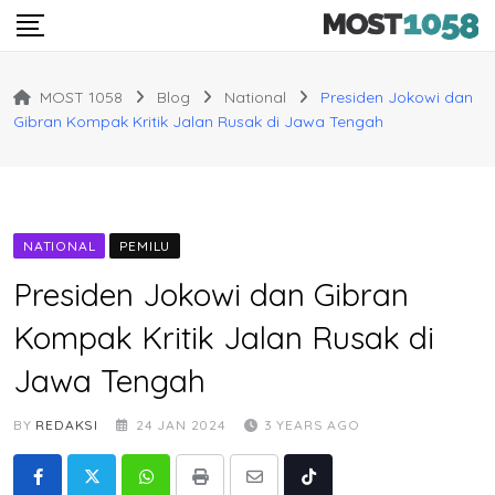
Skip
to
content
MOST 1058
Blog
National
Presiden Jokowi dan
Gibran Kompak Kritik Jalan Rusak di Jawa Tengah
NATIONAL
PEMILU
Presiden Jokowi dan Gibran
Kompak Kritik Jalan Rusak di
Jawa Tengah
BY
REDAKSI
24 JAN 2024
3 YEARS AGO
Whatsapp
Print
Share
Tiktok