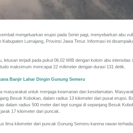
, kembali mengeluarkan erupsi pada Senin pagi, menyebarkan abu vul
 Kabupaten Lumajang, Provinsi Jawa Timur. Informasi ini disampaik
letusan terjadi pada pukul 06.02 WIB dengan kolom abu intensitas
itudo maksimum mencapai 22 milimeter dengan durasi 131 detik.
cana Banjir Lahar Dingin Gunung Semeru
masyarakat untuk menjaga keamanan dan keselamatan. Masyarak
njang Besuk Kobokan, dalam radius 13 kilometer dari pusat erupsi. B
vitas dalam radius 500 meter dari tepi sungai di sepanjang Besuk Kob
jarak 17 kilometer dari puncak.
radius lima kilometer dari puncak Gunung Semeru karena rawan terhad