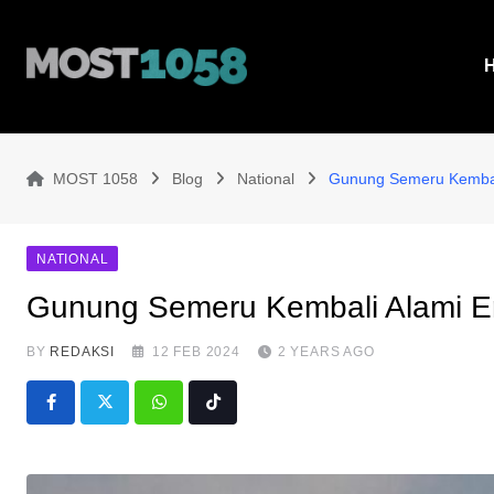
Skip
to
content
MOST 1058
Blog
National
Gunung Semeru Kembali
NATIONAL
Gunung Semeru Kembali Alami E
BY
REDAKSI
12 FEB 2024
2 YEARS AGO
Whatsapp
Tiktok