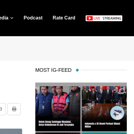
edia
Podcast
Rate Card
MOST IG-FEED
Share
Print
via
Email