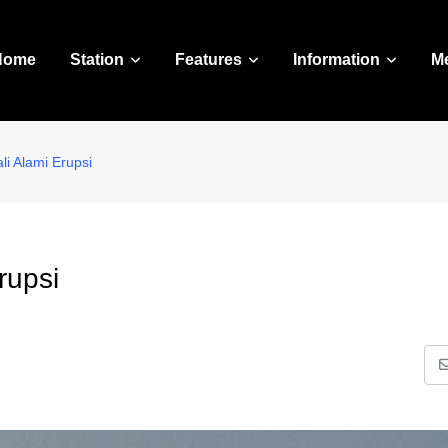
Home
Station
Features
Information
M
 Alami Erupsi
rupsi