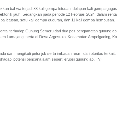
kan bahwa terjadi 88 kali gempa letusan, delapan kali gempa gugura
ektonik jauh. Sedangkan pada periode 12 Februari 2024, dalam rent
a letusan, satu kali gempa guguran, dan 11 kali gempa hembusan.
ental terhadap Gunung Semeru dari dua pos pengamatan gunung ap
ten Lumajang; serta di Desa Argosuko, Kecamatan Ampelgading, K
 dan mengikuti petunjuk serta imbauan resmi dari otoritas terkait.
dapi potensi bencana alam seperti erupsi gunung api. (*/)