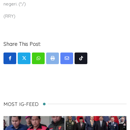
negeri. (*/)
(RRY)
Share This Post:
Whatsapp
Print
Share
Tiktok
via
Email
MOST IG-FEED