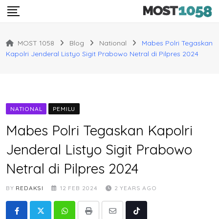
Skip
to
content
MOST 1058
Blog
National
Mabes Polri Tegaskan
Kapolri Jenderal Listyo Sigit Prabowo Netral di Pilpres 2024
NATIONAL
PEMILU
Mabes Polri Tegaskan Kapolri
Jenderal Listyo Sigit Prabowo
Netral di Pilpres 2024
BY
REDAKSI
12 FEB 2024
2 YEARS AGO
Whatsapp
Print
Share
Tiktok