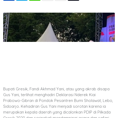
via
Email
Bupati Gresik, Fandi Akhmad Yani, atau yang akrab disapa
Gus Yani, terlihat menghadiri Deklarasi Nderek Kiai
Prabowo-Gibran di Pondok Pesantren Bumi Sholawat, Lebo,
Sidoarjo. Kehadiran Gus Yani menjadi sorotan karena ia
merupakan kepala daerah yang dicalonkan PDIP di Pilkada
Gresik 2020 dan seringkali mendampingi acara dan safari