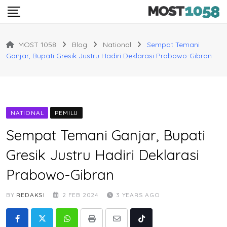
Skip
to
content
MOST 1058
Blog
National
Sempat Temani
Ganjar, Bupati Gresik Justru Hadiri Deklarasi Prabowo-Gibran
NATIONAL
PEMILU
Sempat Temani Ganjar, Bupati
Gresik Justru Hadiri Deklarasi
Prabowo-Gibran
BY
REDAKSI
2 FEB 2024
3 YEARS AGO
Whatsapp
Print
Share
Tiktok