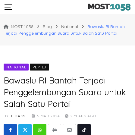
Skip
to
content
MOST 1058
Blog
National
Bawaslu RI Bantah
Terjadi Penggelembungan Suara untuk Salah Satu Partai
NATIONAL
PEMILU
Bawaslu RI Bantah Terjadi
Penggelembungan Suara untuk
Salah Satu Partai
BY
REDAKSI
5 MAR 2024
2 YEARS AGO
Whatsapp
Print
Share
Tiktok