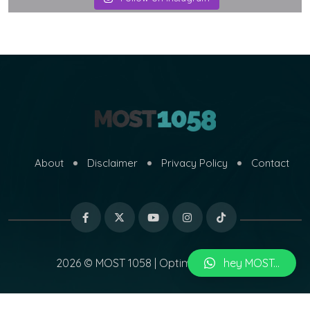
About
Disclaimer
Privacy Policy
Contact
2026 © MOST 1058 | Optimized by
hey MOST...
MARI