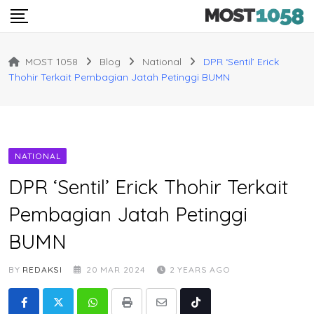
Skip
to
content
MOST 1058
Blog
National
DPR ‘Sentil’ Erick
Thohir Terkait Pembagian Jatah Petinggi BUMN
NATIONAL
DPR ‘Sentil’ Erick Thohir Terkait
Pembagian Jatah Petinggi
BUMN
BY
REDAKSI
20 MAR 2024
2 YEARS AGO
Whatsapp
Print
Share
Tiktok