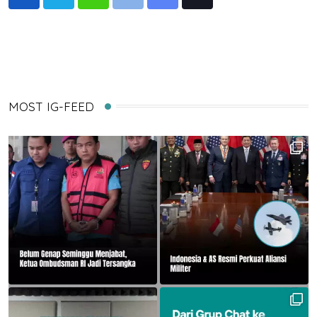
Whatsapp
Print
Share
Tiktok
via
Email
MOST IG-FEED