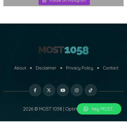
Follow on Instagram
About
Disclaimer
Privacy Policy
Contact
2026 © MOST 1058 | Optimized by
hey MOST...
MARI