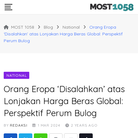
Skip
to
content
MOST 1058
Blog
National
Orang Eropa
‘Disalahkan’ atas Lonjakan Harga Beras Global: Perspektif
Perum Bulog
NATIONAL
Orang Eropa ‘Disalahkan’ atas
Lonjakan Harga Beras Global:
Perspektif Perum Bulog
BY
REDAKSI
1 MAR 2024
2 YEARS AGO