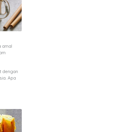
a amal
lam
it dengan
sia. Apa