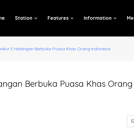
me
Station
Features
Information
Me
erikut 5 Hidangan Berbuka Puasa Khas Orang Indonesia
idangan Berbuka Puasa Khas Orang