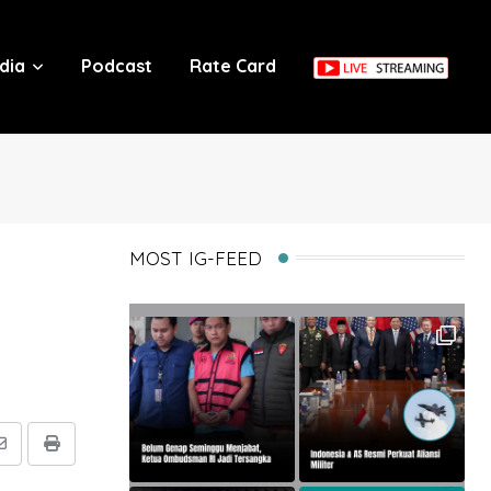
dia
Podcast
Rate Card
MOST IG-FEED
Share
Print
via