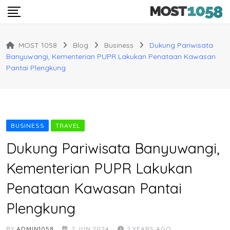
Skip
to
content
MOST 1058
Blog
Business
Dukung Pariwisata
Banyuwangi, Kementerian PUPR Lakukan Penataan Kawasan
Pantai Plengkung
BUSINESS
TRAVEL
Dukung Pariwisata Banyuwangi,
Kementerian PUPR Lakukan
Penataan Kawasan Pantai
Plengkung
BY
ADMIN1058
2 JUN 2024
2 YEARS AGO