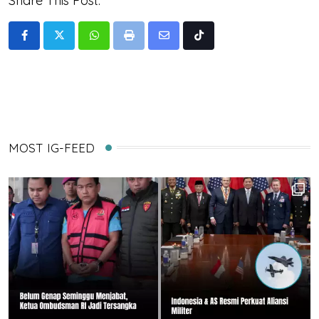
Share This Post:
Whatsapp
Print
Share
Tiktok
via
Email
MOST IG-FEED