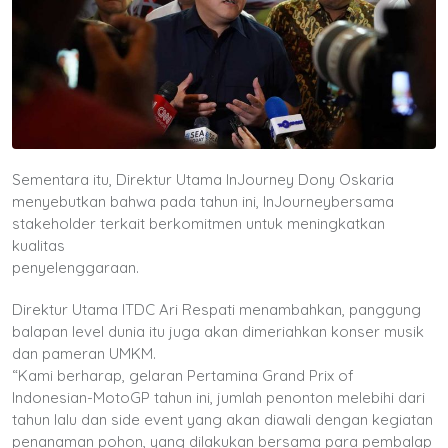
Sementara itu, Direktur Utama InJourney Dony Oskaria
menyebutkan bahwa pada tahun ini, InJourneybersama
stakeholder terkait berkomitmen untuk meningkatkan
kualitas
penyelenggaraan.
Direktur Utama ITDC Ari Respati menambahkan, panggung
balapan level dunia itu juga akan dimeriahkan konser musik
dan pameran UMKM.
“Kami berharap, gelaran Pertamina Grand Prix of
Indonesian-MotoGP tahun ini, jumlah penonton melebihi dari
tahun lalu dan side event yang akan diawali dengan kegiatan
penanaman pohon, yang dilakukan bersama para pembalap