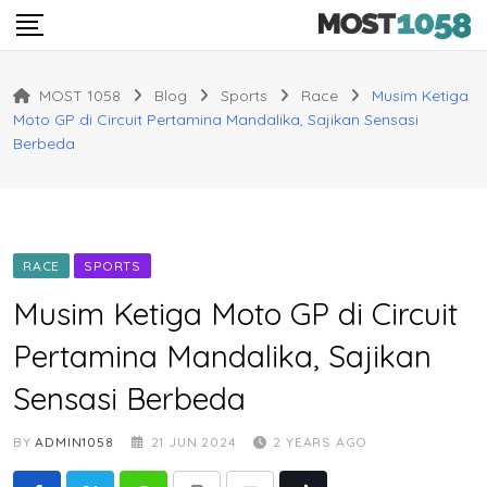
Skip
to
content
MOST 1058
Blog
Sports
Race
Musim Ketiga
Moto GP di Circuit Pertamina Mandalika, Sajikan Sensasi
Berbeda
RACE
SPORTS
Musim Ketiga Moto GP di Circuit
Pertamina Mandalika, Sajikan
Sensasi Berbeda
BY
ADMIN1058
21 JUN 2024
2 YEARS AGO