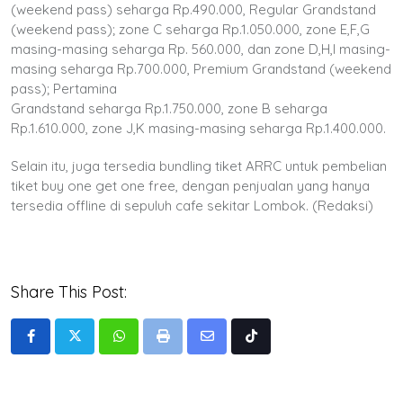
(weekend pass) seharga Rp.490.000, Regular Grandstand
(weekend pass); zone C seharga Rp.1.050.000, zone E,F,G
masing-masing seharga Rp. 560.000, dan zone D,H,I masing-
masing seharga Rp.700.000, Premium Grandstand (weekend
pass); Pertamina
Grandstand seharga Rp.1.750.000, zone B seharga
Rp.1.610.000, zone J,K masing-masing seharga Rp.1.400.000.
Selain itu, juga tersedia bundling tiket ARRC untuk pembelian
tiket buy one get one free, dengan penjualan yang hanya
tersedia offline di sepuluh cafe sekitar Lombok. (Redaksi)
Share This Post:
Whatsapp
Print
Share
Tiktok
via
Email