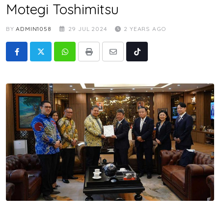
Motegi Toshimitsu
BY
ADMIN1058
29 JUL 2024
2 YEARS AGO
Whatsapp
Print
Share
Tiktok
via
Email