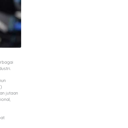
erbagai
ustri.
hun
)
an jutaan
ional,
pat