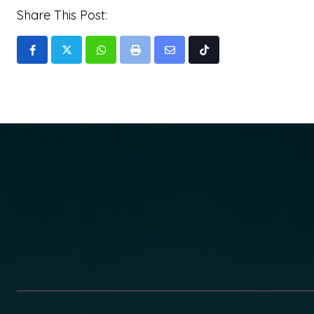
Share This Post:
Whatsapp
Print
Share
Tiktok
via
Email