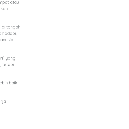
empat atau
ukan
 di tengah
dihadapi,
manusia
ri” yang
 tetapi
ebih baik
rja