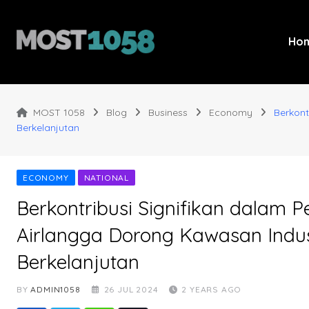
Skip
to
content
Ho
MOST 1058
Blog
Business
Economy
Berkont
Berkelanjutan
ECONOMY
NATIONAL
Berkontribusi Signifikan dalam
Airlangga Dorong Kawasan Indus
Berkelanjutan
BY
ADMIN1058
26 JUL 2024
2 YEARS AGO