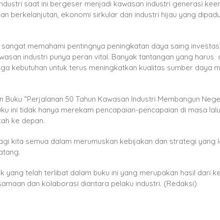
dustri saat ini bergeser menjadi kawasan industri generasi ke
berkelanjutan, ekonomi sirkular dan industri hijau yang dipad
 sangat memahami pentingnya peningkatan daya saing investasi
wasan industri punya peran vital. Banyak tantangan yang harus 
gga kebutuhan untuk terus meningkatkan kualitas sumber daya 
ran Buku “Perjalanan 50 Tahun Kawasan Industri Membangun Nege
 ini tidak hanya merekam pencapaian-pencapaian di masa lalu,
kah ke depan.
agi kita semua dalam merumuskan kebijakan dan strategi yang l
atang.
yang telah terlibat dalam buku ini yang merupakan hasil dari ke
maan dan kolaborasi diantara pelaku industri. (Redaksi)