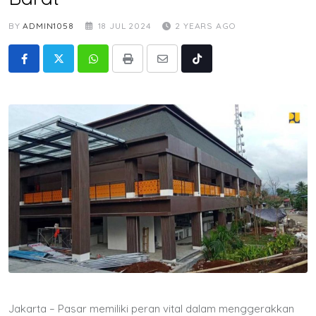
BY
ADMIN1058
18 JUL 2024
2 YEARS AGO
Whatsapp
Print
Share
Tiktok
via
Email
Jakarta – Pasar memiliki peran vital dalam menggerakkan