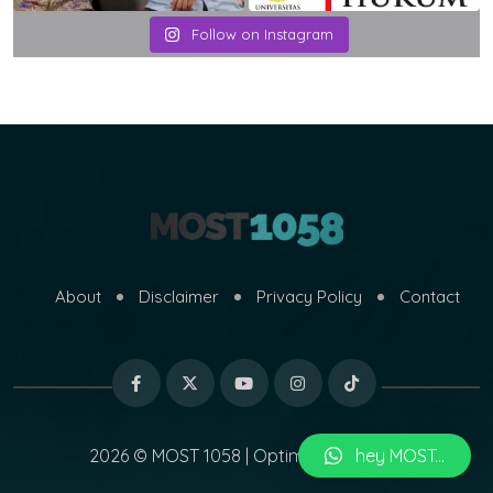
Follow on Instagram
About
Disclaimer
Privacy Policy
Contact
2026 © MOST 1058 | Optimized by
hey MOST...
MARI