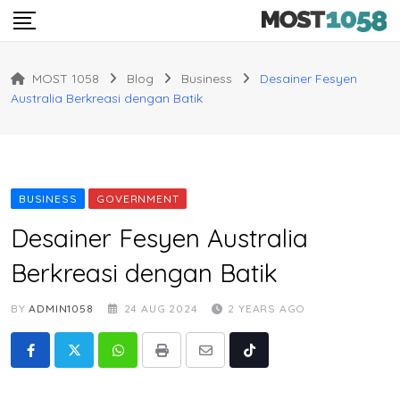
Skip
to
content
MOST 1058
Blog
Business
Desainer Fesyen
Australia Berkreasi dengan Batik
BUSINESS
GOVERNMENT
Desainer Fesyen Australia
Berkreasi dengan Batik
BY
ADMIN1058
24 AUG 2024
2 YEARS AGO
Whatsapp
Print
Share
Tiktok
via
Email