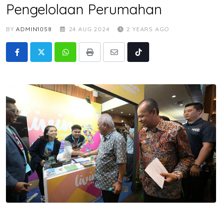
Pengelolaan Perumahan
BY
ADMIN1058
24 AUG 2024
2 YEARS AGO
Whatsapp
Print
Share
Tiktok
via
Email