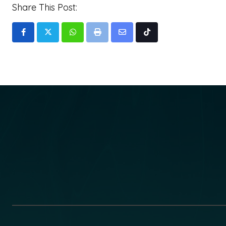
Share This Post:
Whatsapp
Print
Share
Tiktok
via
Email