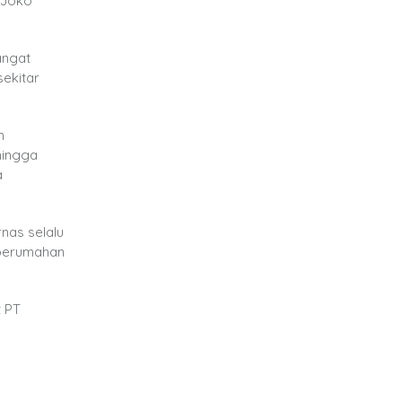
 Joko
angat
ekitar
n
hingga
a
nas selalu
 perumahan
t PT