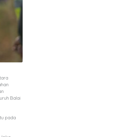
tara
ahan
an
uruh Balai
tu pada