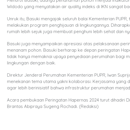
Menurut Basuki, adanya penanaman pohon menjadi indikator 
Widodo yang menyatakan air quality indeks di IKN sangat 
Unruk itu, Basuki mengajak seluruh balai Kementerian PUPR,
melakukan program penghijauan di lingkungannya. Diharapk
rumah lebih sejuk juga membuat penghuni lebih sehat dan n
Basuki juga menyampaikan apresiasi atas pelaksanaan perin
menanam pohon. Basuki berharap ke depan peringatan Haper
tidak hanya memaknai upaya penyediaan perumahan bagi m
lingkungan dengan baik.
Direktur Jenderal Perumahan Kementerian PUPR, Iwan Suprij
menekanan tema utama yakni kolaborasi. Kerjasama yang 
agar lebih berinisiatif bahwa infrastruktur perumahan menja
Acara pembukaan Peringatan Hapernas 2024 turut dihadiri D
Brantas Abipraya Sugeng Rochadi. (Redaksi)