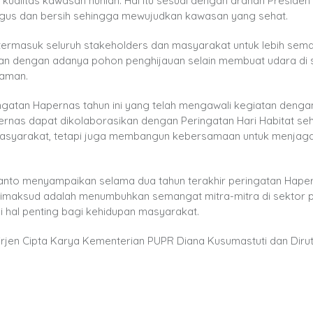
kualitas kawasan hunian. Hal itu sesuai dengan arahan Presiden
bagus dan bersih sehingga mewujudkan kawasan yang sehat.
 termasuk seluruh stakeholders dan masyarakat untuk lebih sem
an dengan adanya pohon penghijauan selain membuat udara di s
yaman.
gatan Hapernas tahun ini yang telah mengawali kegiatan denga
nas dapat dikolaborasikan dengan Peringatan Hari Habitat se
asyarakat, tetapi juga membangun kebersamaan untuk menjag
anto menyampaikan selama dua tahun terakhir peringatan Haper
dimaksud adalah menumbuhkan semangat mitra-mitra di sektor
di hal penting bagi kehidupan masyarakat.
irjen Cipta Karya Kementerian PUPR Diana Kusumastuti dan Diru