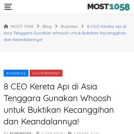
Skip
to
content
MOST 1058
Blog
Business
8 CEO Kereta Api di
Asia Tenggara Gunakan Whoosh untuk Buktikan Kecanggihan
dan Keandalannya!
BUSINESS
GOVERNMENT
8 CEO Kereta Api di Asia
Tenggara Gunakan Whoosh
untuk Buktikan Kecanggihan
dan Keandalannya!
BY
ADMIN1058
5 SEP 2024
2 YEARS AGO