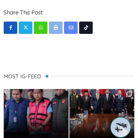
Share This Post:
Whatsapp
Print
Share
Tiktok
via
Email
MOST IG-FEED