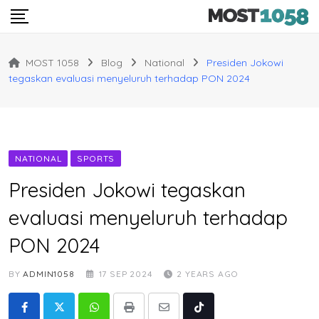
Skip
to
content
MOST 1058
Blog
National
Presiden Jokowi
tegaskan evaluasi menyeluruh terhadap PON 2024
NATIONAL
SPORTS
Presiden Jokowi tegaskan
evaluasi menyeluruh terhadap
PON 2024
BY
ADMIN1058
17 SEP 2024
2 YEARS AGO
Whatsapp
Print
Share
Tiktok