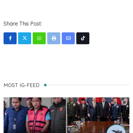
Share This Post:
Whatsapp
Print
Share
Tiktok
via
Email
MOST IG-FEED