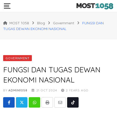
Skip
to
content
MOST 1058
Blog
Government
FUNGSI DAN
TUGAS DEWAN EKONOMI NASIONAL
GOVERNMENT
FUNGSI DAN TUGAS DEWAN
EKONOMI NASIONAL
BY
ADMIN1058
21 OCT 2024
2 YEARS AGO
Whatsapp
Print
Share
Tiktok
via
Email