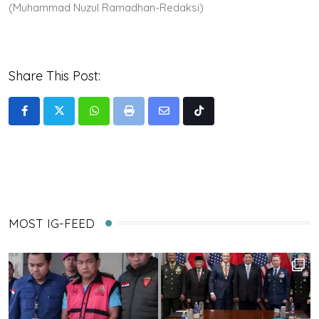
(Muhammad Nuzul Ramadhan-Redaksi)
Share This Post:
Whatsapp
Print
Share
Tiktok
via
Email
MOST IG-FEED