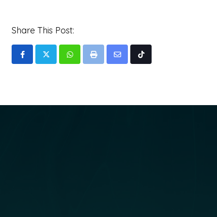
Share This Post:
Whatsapp
Print
Share
Tiktok
via
Email