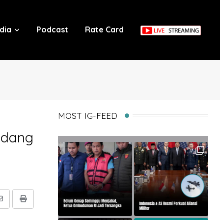
dia
Podcast
Rate Card
MOST IG-FEED
idang
Share
Print
via