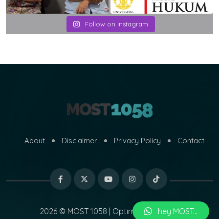
Follow on Instagram
About
Disclaimer
Privacy Policy
Contact
hey MOST...
2026 © MOST 1058 | Optimized by
MARI