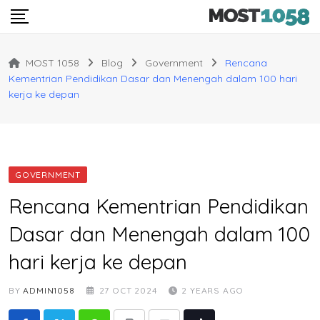
Skip
to
content
MOST 1058
Blog
Government
Rencana
Kementrian Pendidikan Dasar dan Menengah dalam 100 hari
kerja ke depan
GOVERNMENT
Rencana Kementrian Pendidikan
Dasar dan Menengah dalam 100
hari kerja ke depan
BY
ADMIN1058
27 OCT 2024
2 YEARS AGO