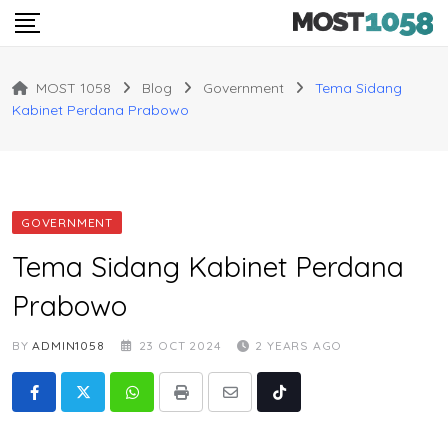
Skip
to
content
MOST 1058
Blog
Government
Tema Sidang
Kabinet Perdana Prabowo
GOVERNMENT
Tema Sidang Kabinet Perdana
Prabowo
BY
ADMIN1058
23 OCT 2024
2 YEARS AGO
Whatsapp
Print
Share
Tiktok
via
Email