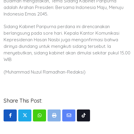
Budiman mengatakan, Tema Sidang Kabinet Paripurna
adalah Arahan Presiden: Bersama Indonesia Maju, Menuju
Indonesia Emas 2045.
Sidang Kabinet Paripurna perdana ini direncanakan
berlangsung pada sore hari. Kepala Kantor Komunikasi
Kepresidenan Hasan Nasbi juga mengonfirmasi bahwa
dirinya diundang untuk mengikuti sidang tersebut. Ia
menyebutkan, sidang kabinet akan dimulai sekitar pukul 15.00
WIB
(Muhammad Nuzul Ramadhan-Redaksi)
Share This Post:
Whatsapp
Print
Share
Tiktok
via
Email