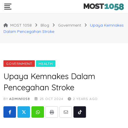
Skip
to
content
MOST 1058
Blog
Government
Upaya Kemnakes
Dalam Pencegahan Stroke
GOVERNMENT
HEALTH
Upaya Kemnakes Dalam
Pencegahan Stroke
BY
ADMIN1058
25 OCT 2024
2 YEARS AGO
Whatsapp
Print
Share
Tiktok
via
Email