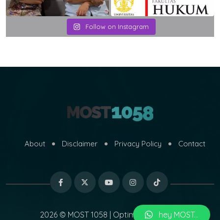
Follow on Instagram
About
Disclaimer
Privacy Policy
Contact
2026 © MOST 1058 | Optimized by
hey MOST...
MARI