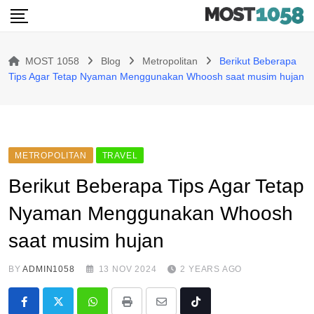
Skip
to
content
MOST 1058
Blog
Metropolitan
Berikut Beberapa
Tips Agar Tetap Nyaman Menggunakan Whoosh saat musim hujan
METROPOLITAN
TRAVEL
Berikut Beberapa Tips Agar Tetap
Nyaman Menggunakan Whoosh
saat musim hujan
BY
ADMIN1058
13 NOV 2024
2 YEARS AGO
Whatsapp
Print
Share
Tiktok