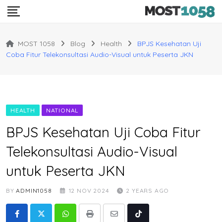
Skip
to
content
MOST 1058
Blog
Health
BPJS Kesehatan Uji
Coba Fitur Telekonsultasi Audio-Visual untuk Peserta JKN
HEALTH
NATIONAL
BPJS Kesehatan Uji Coba Fitur
Telekonsultasi Audio-Visual
untuk Peserta JKN
BY
ADMIN1058
12 NOV 2024
2 YEARS AGO
Whatsapp
Print
Share
Tiktok