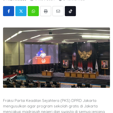
Whatsapp
Print
Share
Tiktok
via
Email
Fraksi Partai Keadilan Sejahtera (PKS) DPRD Jakarta
mengusulkan agar program sekolah gratis di Jakarta
mencakup madrasah negeri dan swasta di semua jenjang,