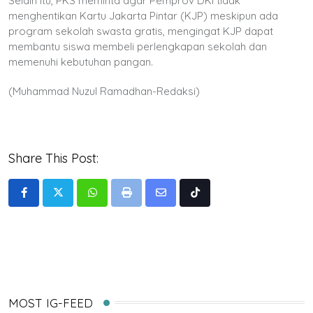
Selain itu, PKS meminta agar Pemprov DKI tidak
menghentikan Kartu Jakarta Pintar (KJP) meskipun ada
program sekolah swasta gratis, mengingat KJP dapat
membantu siswa membeli perlengkapan sekolah dan
memenuhi kebutuhan pangan.
(Muhammad Nuzul Ramadhan-Redaksi)
Share This Post:
Whatsapp
Print
Share
Tiktok
via
Email
MOST IG-FEED