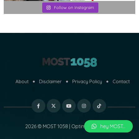
Follow on Instagram
About
Disclaimer
Privacy Policy
Contact
2026 © MOST 1058 | Optimized by
hey MOST...
MARI