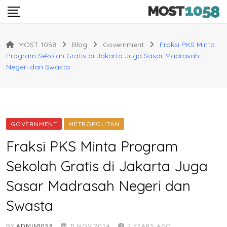
Skip
to
content
MOST 1058
Blog
Government
Fraksi PKS Minta
Program Sekolah Gratis di Jakarta Juga Sasar Madrasah
Negeri dan Swasta
GOVERNMENT
METROPOLITAN
Fraksi PKS Minta Program
Sekolah Gratis di Jakarta Juga
Sasar Madrasah Negeri dan
Swasta
BY
ADMIN1058
11 NOV 2024
2 YEARS AGO