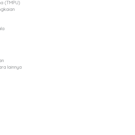
ma (TMPU)
angkaian
ala
an
ra lainnya