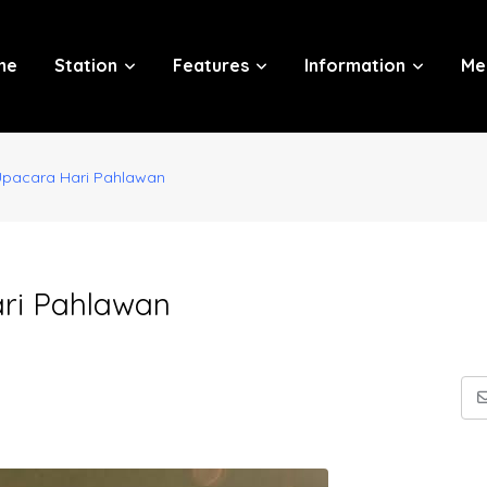
me
Station
Features
Information
Me
Upacara Hari Pahlawan
ari Pahlawan