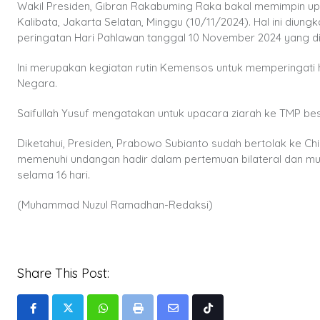
Wakil Presiden, Gibran Rakabuming Raka bakal memimpin u
Kalibata, Jakarta Selatan, Minggu (10/11/2024). Hal ini diun
peringatan Hari Pahlawan tanggal 10 November 2024 yang d
Ini merupakan kegiatan rutin Kemensos untuk memperingati h
Negara.
Saifullah Yusuf mengatakan untuk upacara ziarah ke TMP beso
Diketahui, Presiden, Prabowo Subianto sudah bertolak ke C
memenuhi undangan hadir dalam pertemuan bilateral dan mul
selama 16 hari.
(Muhammad Nuzul Ramadhan-Redaksi)
Share This Post:
Whatsapp
Print
Share
Tiktok