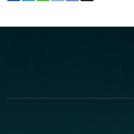
via
Email