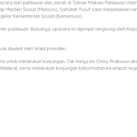
pacara hari pahlawan dan ziarah di Taman Makam Pahlawan Uta
gkap Menteri Sosial (Mensos), Saifullah Yusuf saat menjelaskan r
igelar Kementerian Sosial (Kemensos).
ari pahlawan. Biasanya, upacara ini dipimpin langsung oleh Kep
k diwakili oleh Wakil presiden.
hina untuk melakukan kunjungan. Tak hanya ke China, Prabowo ak
tilateral, serta melakukan kunjungan kehormatan ke empat nega