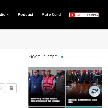
dia
Podcast
Rate Card
MOST IG-FEED
Share
Print
via
Email