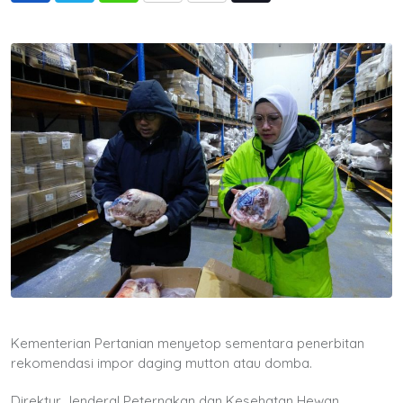
via
Email
Kementerian Pertanian menyetop sementara penerbitan
rekomendasi impor daging mutton atau domba.
Direktur Jenderal Peternakan dan Kesehatan Hewan