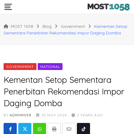
Skip
to
content
MOST 1058
Blog
Government
Kementan Setop
Sementara Penerbitan Rekomendasi Impor Daging Domba
GOVERNMENT
NATIONAL
Kementan Setop Sementara
Penerbitan Rekomendasi Impor
Daging Domba
BY
ADMIN1058
25 NOV 2024
2 YEARS AGO
Whatsapp
Print
Share
Tiktok