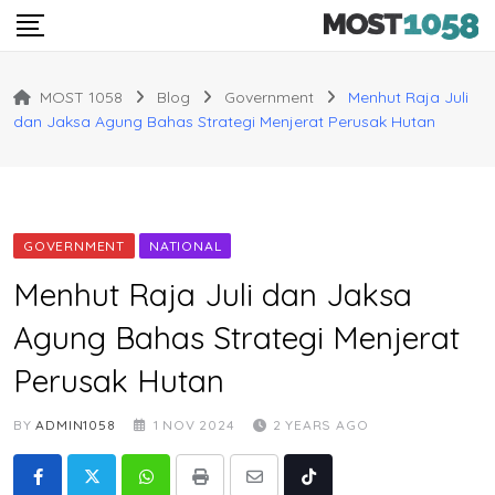
Skip
to
content
MOST 1058
Blog
Government
Menhut Raja Juli
dan Jaksa Agung Bahas Strategi Menjerat Perusak Hutan
GOVERNMENT
NATIONAL
Menhut Raja Juli dan Jaksa
Agung Bahas Strategi Menjerat
Perusak Hutan
BY
ADMIN1058
1 NOV 2024
2 YEARS AGO
Whatsapp
Print
Share
Tiktok