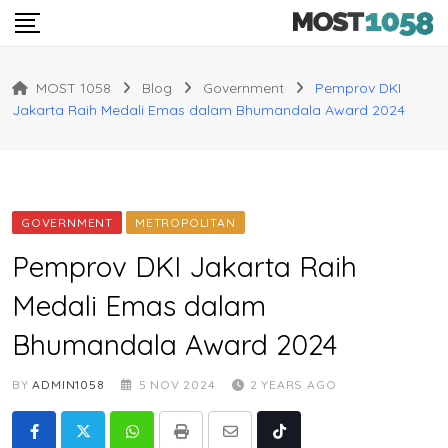
Skip
to
content
MOST 1058
Blog
Government
Pemprov DKI
Jakarta Raih Medali Emas dalam Bhumandala Award 2024
GOVERNMENT
METROPOLITAN
Pemprov DKI Jakarta Raih
Medali Emas dalam
Bhumandala Award 2024
BY
ADMIN1058
5 NOV 2024
2 YEARS AGO
Whatsapp
Print
Share
Tiktok