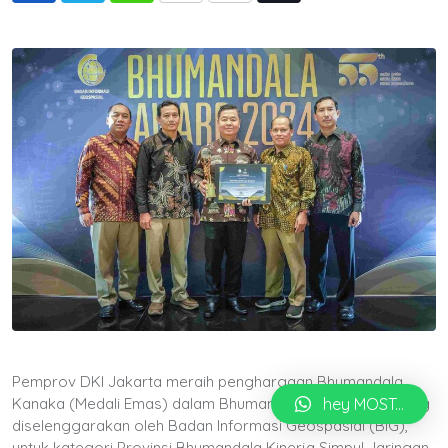
via
Email
Pemprov DKI Jakarta meraih penghargaan Bhumandala
hey MOST...
Kanaka (Medali Emas) dalam Bhumandala Award 2024 yang
diselenggarakan oleh Badan Informasi Geospasial (BIG),
untuk kategori Provinsi Bhumandala Kinerja Simpul Jaringan