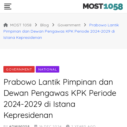
Skip
to
content
MOST 1058
Blog
Government
Prabowo Lantik
Pimpinan dan Dewan Pengawas KPK Periode 2024-2029 di
Istana Kepresidenan
GOVERNMENT
NATIONAL
Prabowo Lantik Pimpinan dan
Dewan Pengawas KPK Periode
2024-2029 di Istana
Kepresidenan
BY
ADMIN1058
16 DEC 2024
2 YEARS AGO