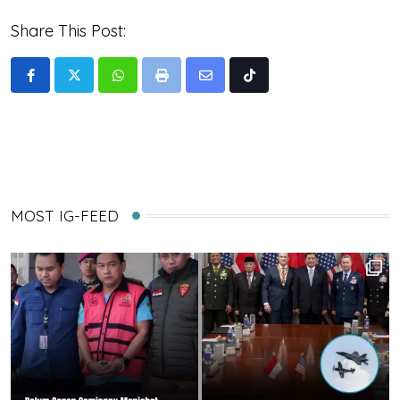
Share This Post:
Whatsapp
Print
Share
Tiktok
via
Email
MOST IG-FEED