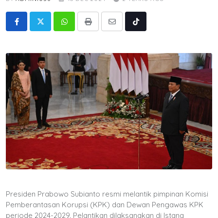
Whatsapp
Print
Share
Tiktok
via
Email
Presiden Prabowo Subianto resmi melantik pimpinan Komisi
Pemberantasan Korupsi (KPK) dan Dewan Pengawas KPK
periode 2024-2029. Pelantikan dilaksanakan di Istana