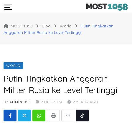
Skip
to
content
MOST 1058
Blog
World
Putin Tingkatkan
Anggaran Militer Rusia ke Level Tertinggi
WORLD
Putin Tingkatkan Anggaran
Militer Rusia ke Level Tertinggi
BY
ADMIN1058
2 DEC 2024
2 YEARS AGO
Whatsapp
Print
Share
Tiktok
via
Email