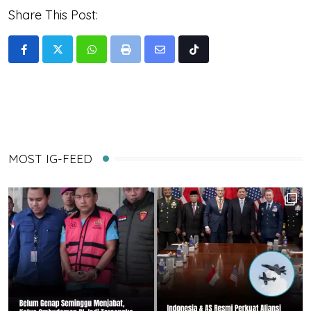
Share This Post:
Whatsapp
Print
Share
Tiktok
via
Email
MOST IG-FEED