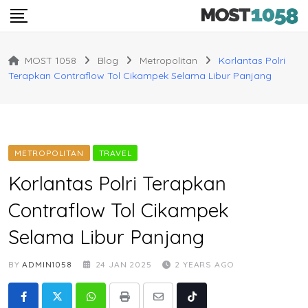
Skip
to
content
MOST 1058
Blog
Metropolitan
Korlantas Polri
Terapkan Contraflow Tol Cikampek Selama Libur Panjang
METROPOLITAN
TRAVEL
Korlantas Polri Terapkan
Contraflow Tol Cikampek
Selama Libur Panjang
BY
ADMIN1058
24 JAN 2025
2 YEARS AGO
Whatsapp
Print
Share
Tiktok