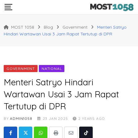
Skip
to
content
MOST 1058
Blog
Government
Menteri Satryo
Hindari Wartawan Usai 3 Jam Rapat Tertutup di DPR
GOVERNMENT
NATIONAL
Menteri Satryo Hindari
Wartawan Usai 3 Jam Rapat
Tertutup di DPR
BY
ADMIN1058
23 JAN 2025
2 YEARS AGO
Whatsapp
Print
Share
Tiktok