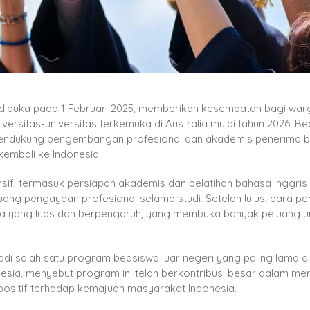
 dibuka pada 1 Februari 2025, memberikan kesempatan bagi war
versitas-universitas terkemuka di Australia mulai tahun 2026. Be
k mendukung pengembangan profesional dan akademis penerima b
kembali ke Indonesia.
f, termasuk persiapan akademis dan pelatihan bahasa Inggris
uang pengayaan profesional selama studi. Setelah lulus, para p
ia yang luas dan berpengaruh, yang membuka banyak peluang u
adi salah satu program beasiswa luar negeri yang paling lama di
nesia, menyebut program ini telah berkontribusi besar dalam m
ositif terhadap kemajuan masyarakat Indonesia.