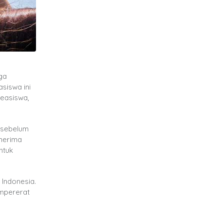
ga
asiswa ini
easiswa,
 sebelum
enerima
ntuk
 Indonesia.
empererat