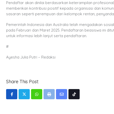
Pendaftar akan dinilai berdasarkan keterampilan profesiona
memberikan kontribusi positif kepada organisasi dan komun
sasaran seperti perempuan dari kelompok rentan, penyandang
Pemerintah Indonesia dan Australia telah mengadakan sosiali
pada Februari dan Maret 2025. Pendaftaran beasiswa ini ditu
untuk informasi lebih lanjut serta pendaftaran.
#
Ayesha Julia Putri – Redaksi
Share This Post:
Whatsapp
Print
Share
Tiktok
via
Email