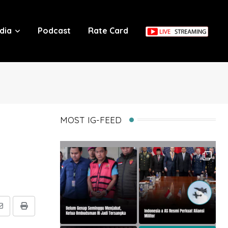
dia
Podcast
Rate Card
MOST IG-FEED
Share
Print
via