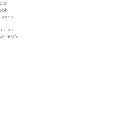
 dan
mpok
asaran.
 daring
tus resmi