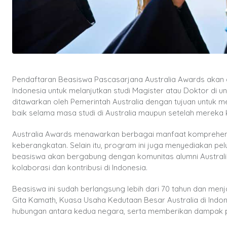
Pendaftaran Beasiswa Pascasarjana Australia Awards akan
Indonesia untuk melanjutkan studi Magister atau Doktor di uni
ditawarkan oleh Pemerintah Australia dengan tujuan untu
baik selama masa studi di Australia maupun setelah mereka 
Australia Awards menawarkan berbagai manfaat komprehensi
keberangkatan. Selain itu, program ini juga menyediakan pel
beasiswa akan bergabung dengan komunitas alumni Austral
kolaborasi dan kontribusi di Indonesia.
Beasiswa ini sudah berlangsung lebih dari 70 tahun dan menj
Gita Kamath, Kuasa Usaha Kedutaan Besar Australia di Indo
hubungan antara kedua negara, serta memberikan dampak p