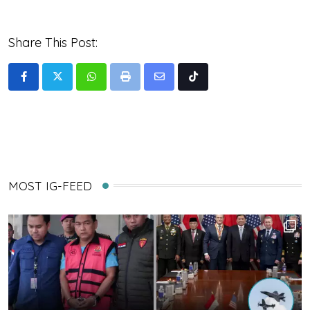
Share This Post:
Whatsapp
Print
Share
Tiktok
via
Email
MOST IG-FEED