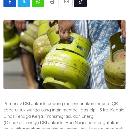
Whatsapp
Print
Share
Tiktok
via
Email
Pemprov DKI Jakarta sedang merencanakan mebuat QR
code untuk warga yang ingin membeli gas elpiji 3 kg. Kepala
Dinas Tenaga Kerja, Transmigrasi, dan Energi
(Disnakertransgi) DKI Jakarta, Hari Nugroho mengatakan
hal ini dikarenakan banyaknya warga luas Jakarta yang beli