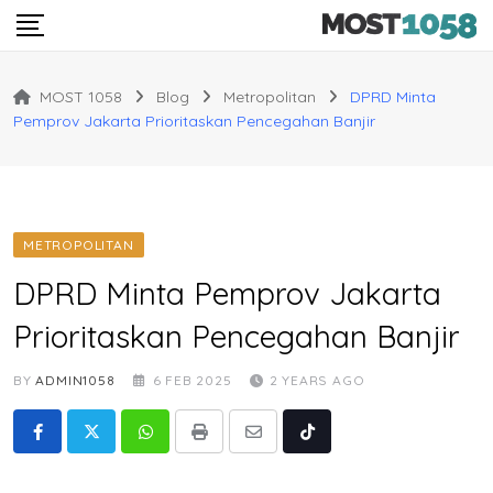
Skip
to
content
MOST 1058
Blog
Metropolitan
DPRD Minta
Pemprov Jakarta Prioritaskan Pencegahan Banjir
METROPOLITAN
DPRD Minta Pemprov Jakarta
Prioritaskan Pencegahan Banjir
BY
ADMIN1058
6 FEB 2025
2 YEARS AGO
Whatsapp
Print
Share
Tiktok
via
Email