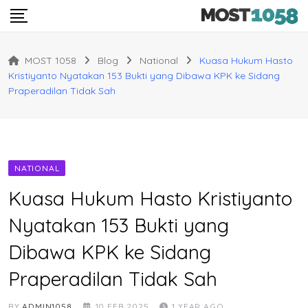
Skip
to
content
MOST 1058
Blog
National
Kuasa Hukum Hasto
Kristiyanto Nyatakan 153 Bukti yang Dibawa KPK ke Sidang
Praperadilan Tidak Sah
NATIONAL
Kuasa Hukum Hasto Kristiyanto
Nyatakan 153 Bukti yang
Dibawa KPK ke Sidang
Praperadilan Tidak Sah
BY
ADMIN1058
10 FEB 2025
1 YEAR AGO