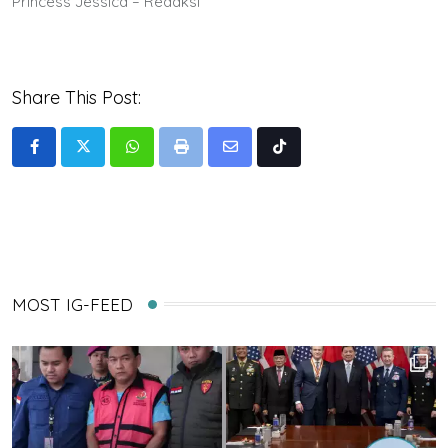
Princess Jessica – Redaksi
Share This Post:
Whatsapp
Print
Share
Tiktok
via
Email
MOST IG-FEED