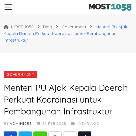
Skip
to
content
MOST 1058
Blog
Government
Menteri PU Ajak
Kepala Daerah Perkuat Koordinasi untuk Pembangunan
Infrastruktur
GOVERNMENT
Menteri PU Ajak Kepala Daerah
Perkuat Koordinasi untuk
Pembangunan Infrastruktur
BY
ADMIN1058
24 FEB 2025
1 YEAR AGO