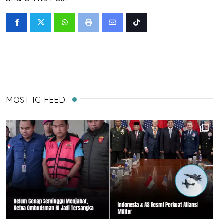
Whatsapp
Print
Share
Tiktok
via
Email
MOST IG-FEED