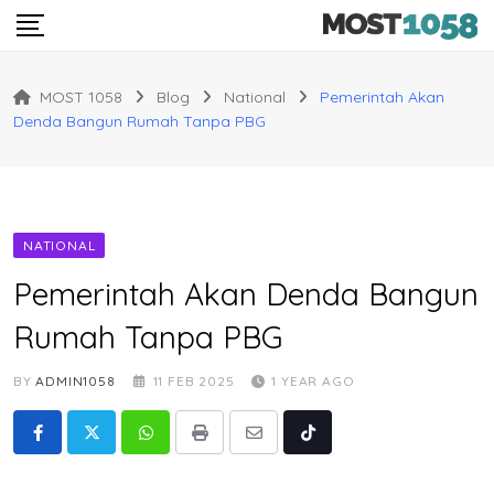
Skip
to
content
MOST 1058
Blog
National
Pemerintah Akan
Denda Bangun Rumah Tanpa PBG
NATIONAL
Pemerintah Akan Denda Bangun
Rumah Tanpa PBG
BY
ADMIN1058
11 FEB 2025
1 YEAR AGO
Whatsapp
Print
Share
Tiktok
via
Email