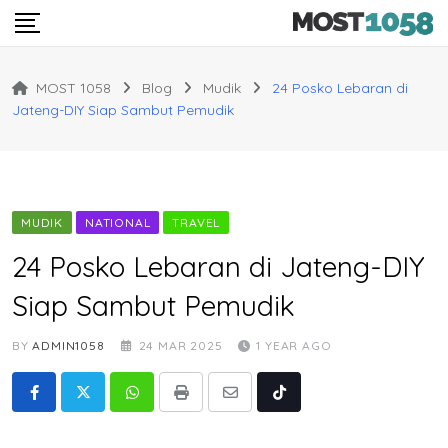
Skip
to
content
MOST 1058
Blog
Mudik
24 Posko Lebaran di
Jateng-DIY Siap Sambut Pemudik
MUDIK
NATIONAL
TRAVEL
24 Posko Lebaran di Jateng-DIY
Siap Sambut Pemudik
BY
ADMIN1058
24 MAR 2025
1 YEAR AGO
Whatsapp
Print
Share
Tiktok
via
Email