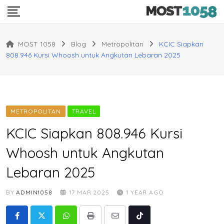
Skip
to
content
MOST 1058
Blog
Metropolitan
KCIC Siapkan
808.946 Kursi Whoosh untuk Angkutan Lebaran 2025
METROPOLITAN
TRAVEL
KCIC Siapkan 808.946 Kursi
Whoosh untuk Angkutan
Lebaran 2025
BY
ADMIN1058
17 MAR 2025
1 YEAR AGO
Whatsapp
Print
Share
Tiktok