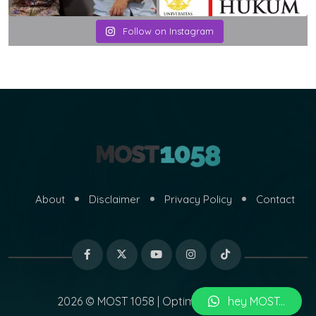
Follow on Instagram
About
Disclaimer
Privacy Policy
Contact
2026 © MOST 1058 | Optimized by
MARI
hey MOST...